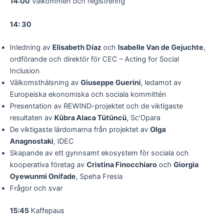
14:00
Välkommen och registrering
14: 30
Inledning av
Elisabeth Díaz
och
Isabelle Van de Gejuchte
,
ordförande och direktör för CEC – Acting for Social
Inclusion
Välkomsthälsning av
Giuseppe Guerini
, ledamot av
Europeiska ekonomiska och sociala kommittén
Presentation av REWIND-projektet och de viktigaste
resultaten av
Kübra Alaca Tütüncü
, Sc’Opara
De viktigaste lärdomarna från projektet av
Olga
Anagnostaki
, IDEC
Skapande av ett gynnsamt ekosystem för sociala och
kooperativa företag av
Cristina Finocchiaro
och
Giorgia
Oyewunmi Onifade
, Speha Fresia
Frågor och svar
15:45
Kaffepaus