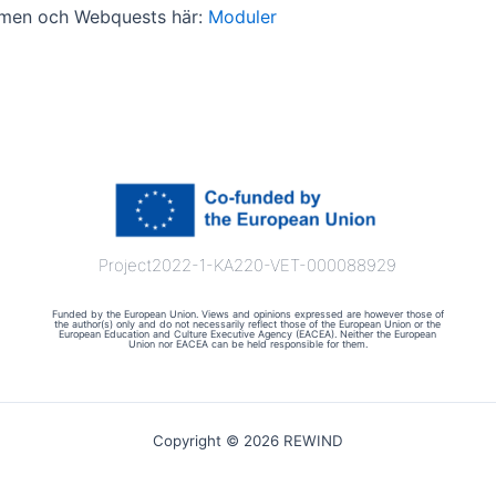
rmen och Webquests här:
Moduler
Project2022-1-KA220-VET-000088929
Funded by the European Union. Views and opinions expressed are however those of
the author(s) only and do not necessarily reflect those of the European Union or the
European Education and Culture Executive Agency (EACEA). Neither the European
Union nor EACEA can be held responsible for them.
Copyright © 2026 REWIND