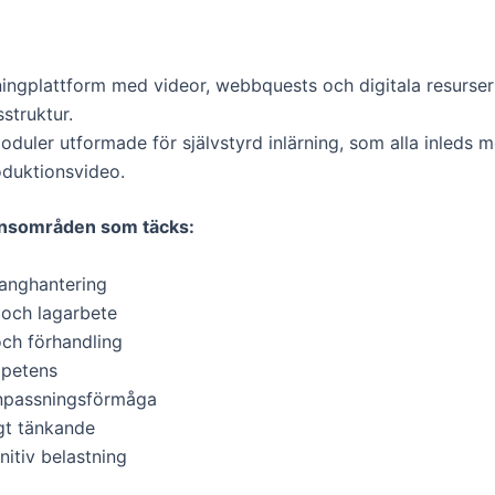
arningplattform med videor, webbquests och digitala resurs
struktur.
uler utformade för självstyrd inlärning, som alla inleds m
roduktionsvideo.
ensområden som täcks:
langhantering
s och lagarbete
och förhandling
mpetens
 anpassningsförmåga
gt tänkande
itiv belastning