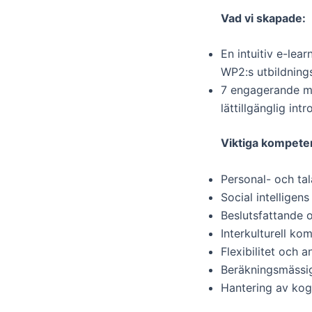
Vad vi skapade:
En intuitiv e-le
WP2:s utbildnings
7 engagerande mod
lättillgänglig int
Viktiga kompet
Personal- och ta
Social intelligen
Beslutsfattande 
Interkulturell ko
Flexibilitet och
Beräkningsmässi
Hantering av kogn