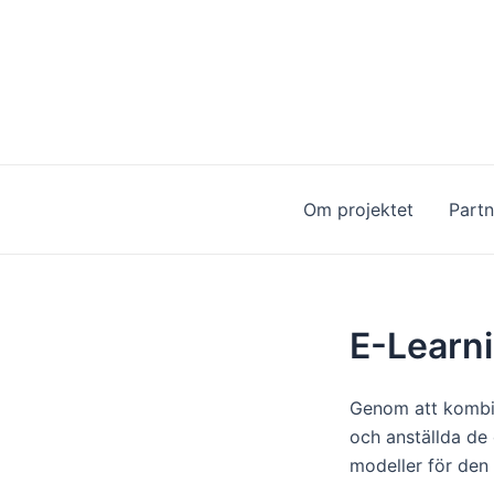
Hoppa
till
innehåll
Om projektet
Partn
E-Learn
Genom att kombin
och anställda de 
modeller för den 