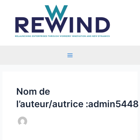
Aller
au
contenu
Main
Menu
Nom de
l’auteur/autrice :admin5448