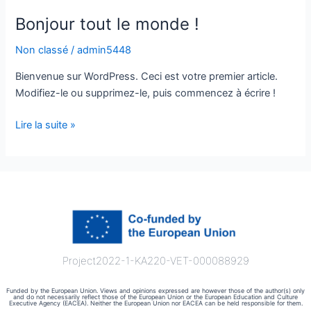
Bonjour tout le monde !
Non classé
/
admin5448
Bienvenue sur WordPress. Ceci est votre premier article.
Modifiez-le ou supprimez-le, puis commencez à écrire !
Bonjour
Lire la suite »
tout
le
monde !
Project2022-1-KA220-VET-000088929
Funded by the European Union. Views and opinions expressed are however those of the author(s) only
and do not necessarily reflect those of the European Union or the European Education and Culture
Executive Agency (EACEA). Neither the European Union nor EACEA can be held responsible for them.