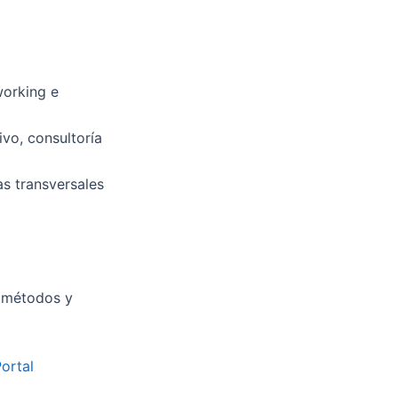
working e
vo, consultoría
as transversales
l
, métodos y
ortal